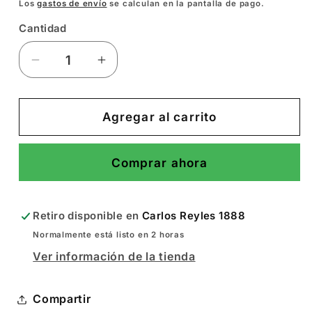
Los
gastos de envío
se calculan en la pantalla de pago.
Cantidad
Reducir
Aumentar
cantidad
cantidad
para
para
Silicona
Silicona
Agregar al carrito
X
X
10
10
Comprar ahora
Fina
Fina
Retiro disponible en
Carlos Reyles 1888
Normalmente está listo en 2 horas
Ver información de la tienda
Compartir