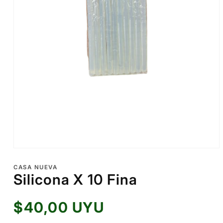
Abrir
elemento
multimedia
CASA NUEVA
1
Silicona X 10 Fina
en
una
ventana
Precio
$40,00 UYU
modal
habitual