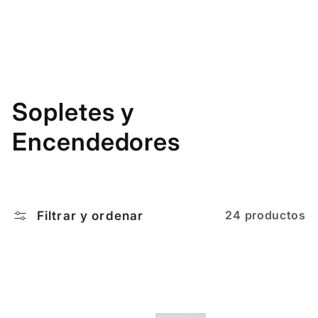
C
Sopletes y
o
Encendedores
l
e
Filtrar y ordenar
24 productos
c
c
i