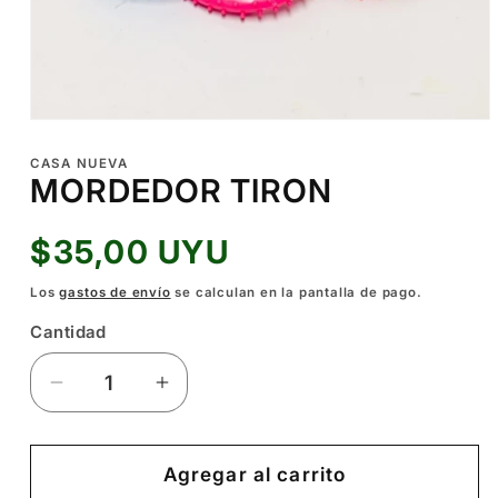
Abrir
elemento
multimedia
CASA NUEVA
1
MORDEDOR TIRON
en
una
ventana
Precio
$35,00 UYU
modal
habitual
Los
gastos de envío
se calculan en la pantalla de pago.
Cantidad
Reducir
Aumentar
cantidad
cantidad
para
para
MORDEDOR
MORDEDOR
Agregar al carrito