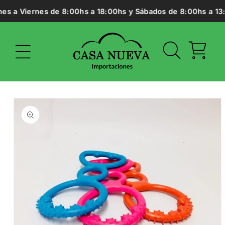
Ir
es a Viernes de 8:00hs a 18:00hs y Sábados de 8:00hs a 13:0
directamente
al contenido
Carrito
Ir
directamente
a la
información
del producto