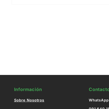
Abrir
elemento
multimedia
1
en
una
ventana
modal
Información
Contact
Sobre Nosotros
WhatsApp