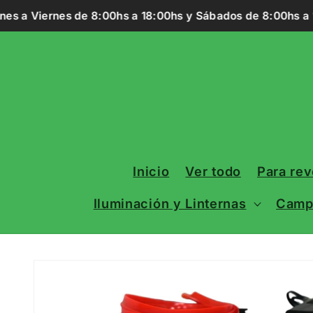
Ir
es a Viernes de 8:00hs a 18:00hs y Sábados de 8:00hs a 13
directamente
al contenido
Inicio
Ver todo
Para re
Iluminación y Linternas
Campi
Ir
directamente
a la
información
del producto