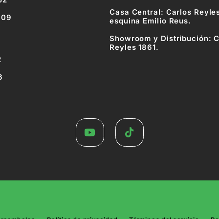
52
Casa Central: Carlos Reyle
809
esquina Emilio Reus.
Showroom y Distribución: C
Reyles 1861.
2
6
YouTube
TikTok
Formas