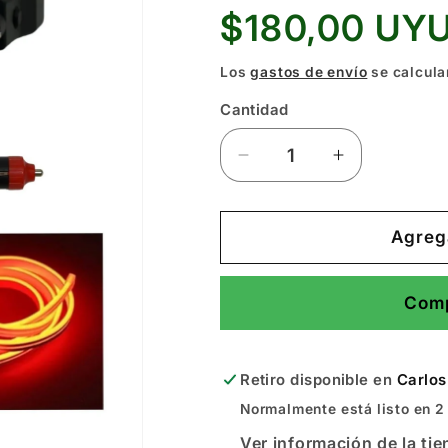
Precio
$180,00 UY
habitual
Los
gastos de envío
se calcula
Cantidad
Reducir
Aumentar
cantidad
cantidad
para
para
Neon
Neon
Agrega
12V
12V
Auto
Auto
Comp
Retiro disponible en
Carlos
Normalmente está listo en 2
Ver información de la ti