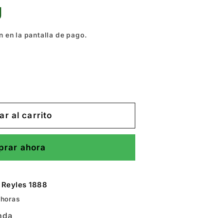
U
n en la pantalla de pago.
r al carrito
rar ahora
 Reyles 1888
 horas
enda