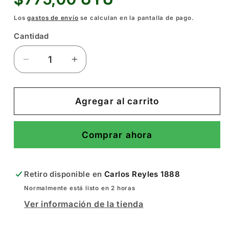
habitual
Los
gastos de envío
se calculan en la pantalla de pago.
Cantidad
Reducir
Aumentar
cantidad
cantidad
para
para
Luz
Luz
Agregar al carrito
Solar
Solar
con
con
Comprar ahora
Ventilador
Ventilador
Retiro disponible en
Carlos Reyles 1888
Normalmente está listo en 2 horas
Ver información de la tienda