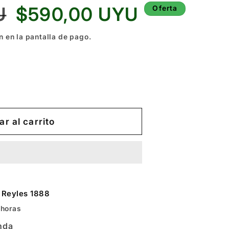
Precio
U
$590,00 UYU
Oferta
de
oferta
n en la pantalla de pago.
r al carrito
 Reyles 1888
 horas
enda