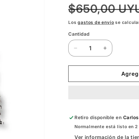
Precio
$650,00 UY
habitual
Los
gastos de envío
se calcula
Cantidad
Reducir
Aumentar
cantidad
cantidad
para
para
Luz
Luz
Agrega
Navidad
Navidad
Solar
Solar
200L
200L
Retiro disponible en
Carlos
Normalmente está listo en 2
Ver información de la ti