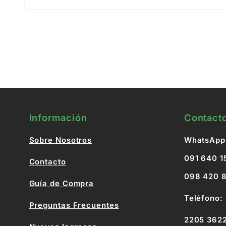
Abrir
elemento
multimedia
1
en
una
ventana
modal
Información
Contact
Sobre Nosotros
WhatsApp
091 640 1
Contacto
098 420 
Guía de Compra
Teléfono:
Preguntas Frecuentes
2205 362