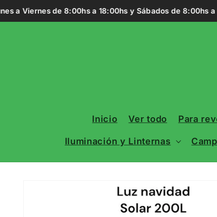
Ir
es a Viernes de 8:00hs a 18:00hs y Sábados de 8:00hs a 13
directamente
al contenido
Inicio
Ver todo
Para re
Iluminación y Linternas
Campi
Ir
directamente
a la
información
del producto