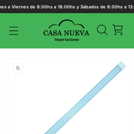
Ir
es a Viernes de 8:00hs a 18:00hs y Sábados de 8:00hs a 13:0
directamente
al contenido
Carrito
Ir
directamente
a la
información
del producto