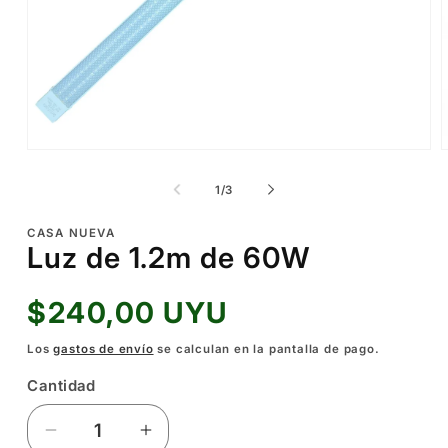
Abrir
A
elemento
e
multimedia
m
de
1
/
3
1
2
en
e
una
u
CASA NUEVA
ventana
v
Luz de 1.2m de 60W
modal
m
Precio
$240,00 UYU
habitual
Los
gastos de envío
se calculan en la pantalla de pago.
Cantidad
Reducir
Aumentar