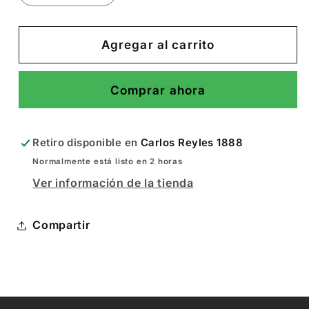
cantidad
cantidad
para
para
Luz
Luz
Agregar al carrito
de
de
1.2m
1.2m
Comprar ahora
de
de
60W
60W
Retiro disponible en
Carlos Reyles 1888
Normalmente está listo en 2 horas
Ver información de la tienda
Compartir