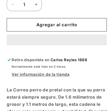
Reducir
Aumentar
cantidad
cantidad
para
para
Correa
Correa
Agregar al carrito
para
para
Perro
Perro
con
con
Pretal
Pretal
GR
GR
Retiro disponible en
Carlos Reyles 1888
Normalmente está listo en 2 horas
Ver información de la tienda
La Correa perro de pretal con la que su perro
estará siempre seguro. De 1.6 milímetros de
grosor y 1.1 metros de largo, esta cadena le