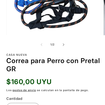
A
e
m
2
e
u
v
Abrir
m
elemento
multimedia
de
1
/
2
1
en
una
CASA NUEVA
ventana
Correa para Perro con Pretal
modal
GR
Precio
$160,00 UYU
habitual
Los
gastos de envío
se calculan en la pantalla de pago.
Cantidad