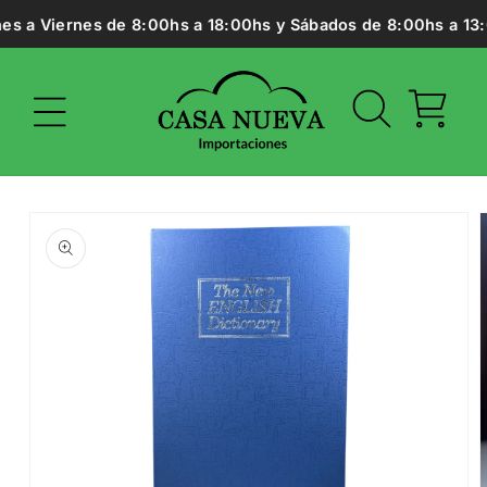
Ir
es a Viernes de 8:00hs a 18:00hs y Sábados de 8:00hs a 13:0
directamente
al contenido
Carrito
Ir
directamente
a la
información
del producto