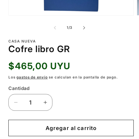
Abrir
A
elemento
e
multimedia
m
de
1
/
3
1
2
en
e
una
u
CASA NUEVA
ventana
v
Cofre libro GR
modal
m
Precio
$465,00 UYU
habitual
Los
gastos de envío
se calculan en la pantalla de pago.
Cantidad
Reducir
Aumentar
cantidad
cantidad
para
para
Cofre
Cofre
Agregar al carrito
libro
libro