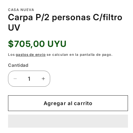
elemento
multimedia
CASA NUEVA
1
Carpa P/2 personas C/filtro
en
una
UV
ventana
modal
Precio
$705,00 UYU
habitual
Los
gastos de envío
se calculan en la pantalla de pago.
Cantidad
Reducir
Aumentar
cantidad
cantidad
para
para
Carpa
Carpa
Agregar al carrito
P/2
P/2
personas
personas
C/filtro
C/filtro
UV
UV