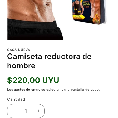
Abrir
elemento
multimedia
CASA NUEVA
1
Camiseta reductora de
en
una
hombre
ventana
modal
Precio
$220,00 UYU
habitual
Los
gastos de envío
se calculan en la pantalla de pago.
Cantidad
Reducir
Aumentar