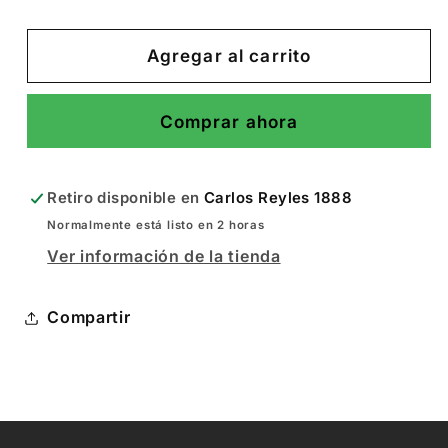
cantidad
cantidad
para
para
Camiseta
Camiseta
Agregar al carrito
reductora
reductora
de
de
Comprar ahora
hombre
hombre
Retiro disponible en
Carlos Reyles 1888
Normalmente está listo en 2 horas
Ver información de la tienda
Compartir